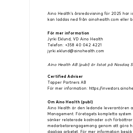
Aino Health’s årsredovisning för 2025 har 
kan laddas ned från ainohealth.com eller be
För mer information
Jyrki Eklund, VD Aino Health
Telefon: +358 40 042 4221
jyrki.eklund@ainohealth.com
Aino Health AB (publ) är listat på Nasdaq 
Certified Adviser
Tapper Partners AB
För mer information: https://investors.ainoh
Om Aino Health (publ)
Aino Health är den ledande leverantören a
Management. Företagets kompletta system a
sänker relaterade kostnader och förbättrar
medarbetarengagemang genom att göra häls
dagliga arbetet. För mer information besök