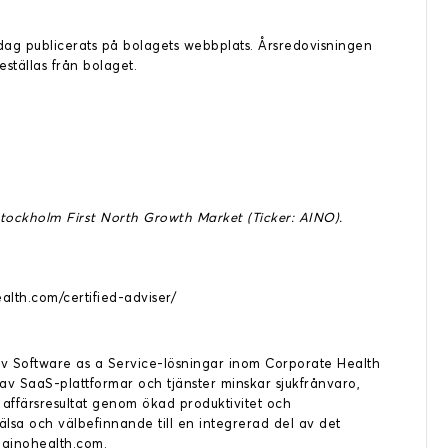
idag publicerats på bolagets webbplats. Årsredovisningen
ställas från bolaget.
Stockholm First North Growth Market (Ticker: AINO).
ealth.com/certified-adviser/
v Software as a Service-lösningar inom Corporate Health
v SaaS-plattformar och tjänster minskar sjukfrånvaro,
 affärsresultat genom ökad produktivitet och
a och välbefinnande till en integrerad del av det
 ainohealth.com.