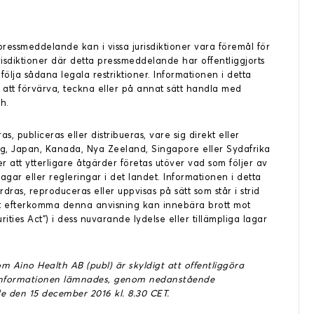
pressmeddelande kan i vissa jurisdiktioner vara föremål för
urisdiktioner där detta pressmeddelande har offentliggjorts
 följa sådana legala restriktioner. Informationen i detta
att förvärva, teckna eller på annat sätt handla med
h.
, publiceras eller distribueras, vare sig direkt eller
kong, Japan, Kanada, Nya Zeeland, Singapore eller Sydafrika
r att ytterligare åtgärder företas utöver vad som följer av
 lagar eller regleringar i det landet. Informationen i detta
ras, reproduceras eller uppvisas på sätt som står i strid
tt efterkomma denna anvisning kan innebära brott mot
rities Act”) i dess nuvarande lydelse eller tillämpliga lagar
 Aino Health AB (publ) är skyldigt att offentliggöra
 Informationen lämnades, genom nedanstående
de den 15 december 2016 kl. 8.30 CET.