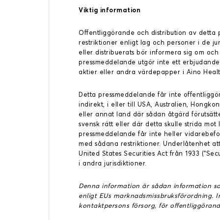
Viktig information
Offentliggörande och distribution av detta 
restriktioner enligt lag och personer i de j
eller distribuerats bör informera sig om och
pressmeddelande utgör inte ett erbjudande 
aktier eller andra värdepapper i Aino Healt
Detta pressmeddelande får inte offentliggöras
indirekt, i eller till USA, Australien, Hong
eller annat land där sådan åtgärd förutsätte
svensk rätt eller där detta skulle strida mot
pressmeddelande får inte heller vidarebeford
med sådana restriktioner. Underlåtenhet a
United States Securities Act från 1933 (”Secu
i andra jurisdiktioner.
Denna information är sådan information som
enligt EUs marknadsmissbruksförordning.
kontaktpersons försorg, för offentliggöran