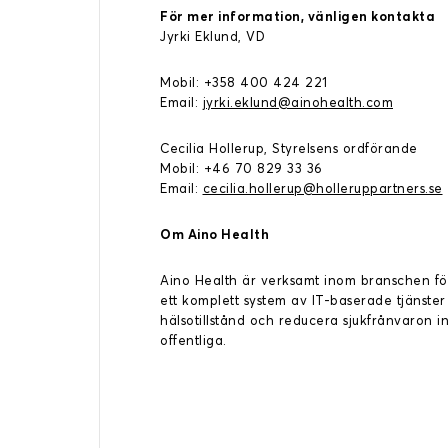
För mer information, vänligen kontakta
Jyrki Eklund, VD
Mobil: +358 400 424 221
Email:
jyrki.eklund@ainohealth.com
Cecilia Hollerup, Styrelsens ordförande
Mobil: +46 70 829 33 36
Email:
cecilia.hollerup@holleruppartners.se
Om Aino Health
Aino Health är verksamt inom branschen f
ett komplett system av IT-baserade tjänster 
hälsotillstånd och reducera sjukfrånvaron i
offentliga.