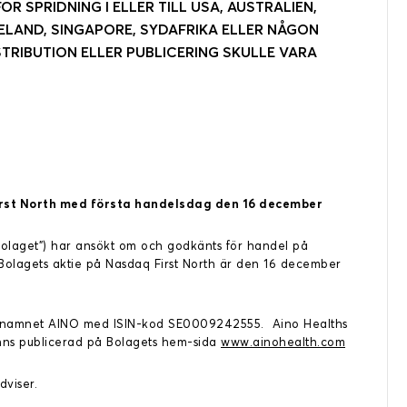
ÖR SPRIDNING I ELLER TILL USA, AUSTRALIEN,
ELAND, SINGAPORE, SYDAFRIKA ELLER NÅGON
TRIBUTION ELLER PUBLICERING SKULLE VARA
First North med första handelsdag den 16 december
”Bolaget”) har ansökt om och godkänts för handel på
i Bolagets aktie på Nasdaq First North är den 16 december
rtnamnet AINO med ISIN-kod SE0009242555. Aino Healths
inns publicerad på Bolagets hem-sida
www.ainohealth.com
dviser.