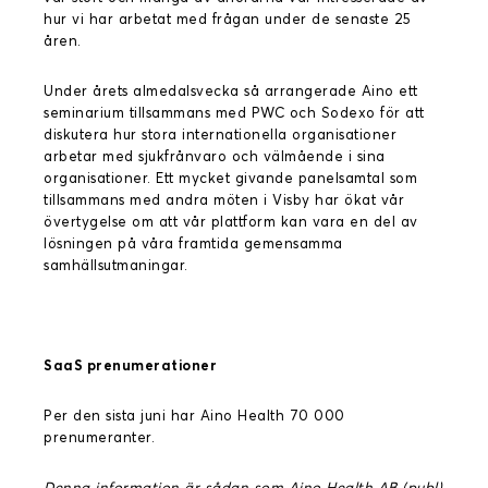
hur vi har arbetat med frågan under de senaste 25
åren.
Under årets almedalsvecka så arrangerade Aino ett
seminarium tillsammans med PWC och Sodexo för att
diskutera hur stora internationella organisationer
arbetar med sjukfrånvaro och välmående i sina
organisationer. Ett mycket givande panelsamtal som
tillsammans med andra möten i Visby har ökat vår
övertygelse om att vår plattform kan vara en del av
lösningen på våra framtida gemensamma
samhällsutmaningar.
SaaS prenumerationer
Per den sista juni har Aino Health 70 000
prenumeranter.
Denna information är sådan som Aino Health AB (publ)