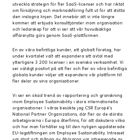
utveckla strategin för fler SaaS-licenser och har riktat
om försäljning och marknadsföring fullt ut för att stötta
den inslagna linjen. Det innebär att vi inte längre
kommer att erbjuda konsulttjänster inom organisation
och ledarskap för att vi ser att vår huvudsakliga
affärsnytta görs genom SaaS-plattformen.
En av våra befintliga kunder, ett globalt företag, har
under kvartalet valt att expandera sitt avtal med
ytterligare 3 200 licenser i sin svenska verksamhet. Vi
ser väldigt positivt på att fler och fler av våra befintliga
globala kunder väljer att expandera vår plattform till
fler delar av sina organisationer.
Vi ser en ökad trend av rapportering och granskning
inom Employee Sustainability i stora internationella
organisationer. I våras besökte jag CSR Europé’s
National Partner Organizations, där fler av de största
arbetsgivarna i Europa återfinns, för att diskutera vilka
och hur man förhåller sig till den nyligen uppdaterade
EU-lagstiftningen om Employee Sustainability. Intresset
var stort och många av åhörarna var intresserade av