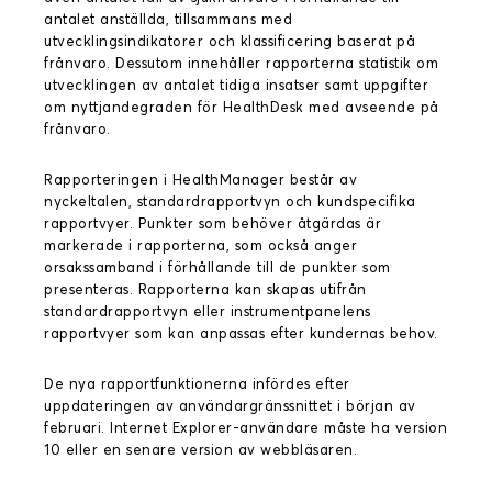
antalet anställda, tillsammans med
utvecklingsindikatorer och klassificering baserat på
frånvaro. Dessutom innehåller rapporterna statistik om
utvecklingen av antalet tidiga insatser samt uppgifter
om nyttjandegraden för HealthDesk med avseende på
frånvaro.
Rapporteringen i HealthManager består av
nyckeltalen, standardrapportvyn och kundspecifika
rapportvyer. Punkter som behöver åtgärdas är
markerade i rapporterna, som också anger
orsakssamband i förhållande till de punkter som
presenteras. Rapporterna kan skapas utifrån
standardrapportvyn eller instrumentpanelens
rapportvyer som kan anpassas efter kundernas behov.
De nya rapportfunktionerna infördes efter
uppdateringen av användargränssnittet i början av
februari. Internet Explorer-användare måste ha version
10 eller en senare version av webbläsaren.