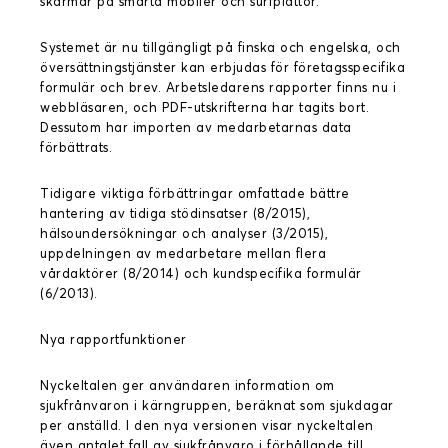
skärmar på smarta mobiler och surfplattor.
Systemet är nu tillgängligt på finska och engelska, och
översättningstjänster kan erbjudas för företagsspecifika
formulär och brev. Arbetsledarens rapporter finns nu i
webbläsaren, och PDF-utskrifterna har tagits bort.
Dessutom har importen av medarbetarnas data
förbättrats.
Tidigare viktiga förbättringar omfattade bättre
hantering av tidiga stödinsatser (8/2015),
hälsoundersökningar och analyser (3/2015),
uppdelningen av medarbetare mellan flera
vårdaktörer (8/2014) och kundspecifika formulär
(6/2013).
Nya rapportfunktioner
Nyckeltalen ger användaren information om
sjukfrånvaron i kärngruppen, beräknat som sjukdagar
per anställd. I den nya versionen visar nyckeltalen
även antalet fall av sjukfrånvaro i förhållande till