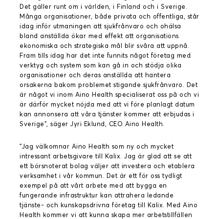
Det gäller runt om i världen, i Finland och i Sverige.
Många organisationer, både privata och offentliga, står
idag inför utmaningen att sjukfrånvaro och ohälsa
bland anställda ökar med effekt att organisations
ekonomiska och strategiska mål blir svåra att uppnå.
Fram tills idag har det inte funnits något företag med
verktyg och system som kan gå in och stödja olika
organisationer och deras anställda att hantera
orsakerna bakom problemet stigande sjukfrånvaro. Det
är något vi inom Aino Health specialiserat oss på och vi
är därför mycket nöjda med att vi före planlagt datum
kan annonsera att våra tjänster kommer att erbjudas i
Sverige”, säger Jyri Eklund, CEO Aino Health.
”Jag välkomnar Aino Health som ny och mycket
intressant arbetsgivare till Kalix. Jag är glad att se att
ett börsnoterat bolag väljer att investera och etablera
verksamhet i vår kommun. Det är ett för oss tydligt
exempel på att vårt arbete med att bygga en
fungerande infrastruktur kan attrahera ledande
tjänste- och kunskapsdrivna företag till Kalix. Med Aino
Health kommer vi att kunna skapa mer arbetstillfällen