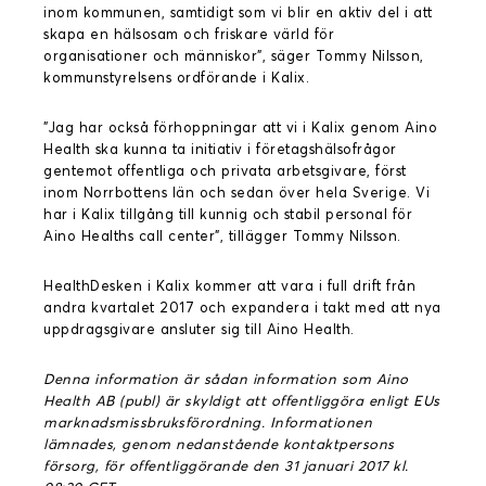
inom kommunen, samtidigt som vi blir en aktiv del i att
skapa en hälsosam och friskare värld för
organisationer och människor”, säger Tommy Nilsson,
kommunstyrelsens ordförande i Kalix.
”Jag har också förhoppningar att vi i Kalix genom Aino
Health ska kunna ta initiativ i företagshälsofrågor
gentemot offentliga och privata arbetsgivare, först
inom Norrbottens län och sedan över hela Sverige. Vi
har i Kalix tillgång till kunnig och stabil personal för
Aino Healths call center”, tillägger Tommy Nilsson.
HealthDesken i Kalix kommer att vara i full drift från
andra kvartalet 2017 och expandera i takt med att nya
uppdragsgivare ansluter sig till Aino Health.
Denna information är sådan information som Aino
Health AB (publ) är skyldigt att offentliggöra enligt EUs
marknadsmissbruksförordning. Informationen
lämnades, genom nedanstående kontaktpersons
försorg, för offentliggörande den 31 januari 2017 kl.