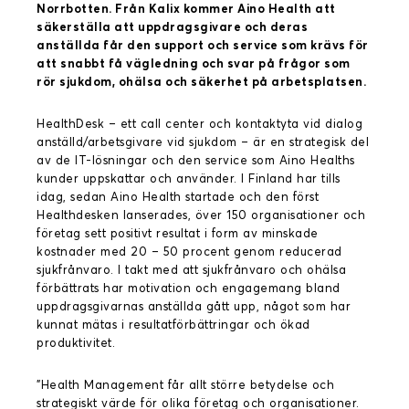
Norrbotten. Från Kalix kommer Aino Health att
säkerställa att uppdragsgivare och deras
anställda får den support och service som krävs för
att snabbt få vägledning och svar på frågor som
rör sjukdom, ohälsa och säkerhet på arbetsplatsen.
HealthDesk – ett call center och kontaktyta vid dialog
anställd/arbetsgivare vid sjukdom – är en strategisk del
av de IT-lösningar och den service som Aino Healths
kunder uppskattar och använder. I Finland har tills
idag, sedan Aino Health startade och den först
Healthdesken lanserades, över 150 organisationer och
företag sett positivt resultat i form av minskade
kostnader med 20 – 50 procent genom reducerad
sjukfrånvaro. I takt med att sjukfrånvaro och ohälsa
förbättrats har motivation och engagemang bland
uppdragsgivarnas anställda gått upp, något som har
kunnat mätas i resultatförbättringar och ökad
produktivitet.
”Health Management får allt större betydelse och
strategiskt värde för olika företag och organisationer.